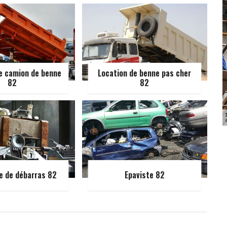
e camion de benne
Location de benne pas cher
82
82
e de débarras 82
Epaviste 82