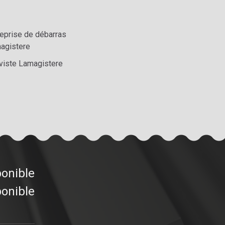
reprise de débarras
agistere
viste Lamagistere
ponible
ponible