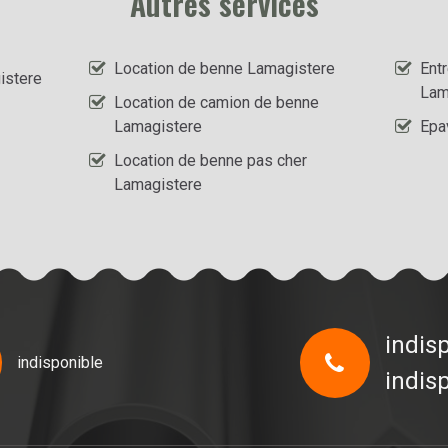
Autres services
Location de benne Lamagistere
Ent
istere
Lam
Location de camion de benne
Lamagistere
Epa
Location de benne pas cher
Lamagistere
indis
indisponible
indis