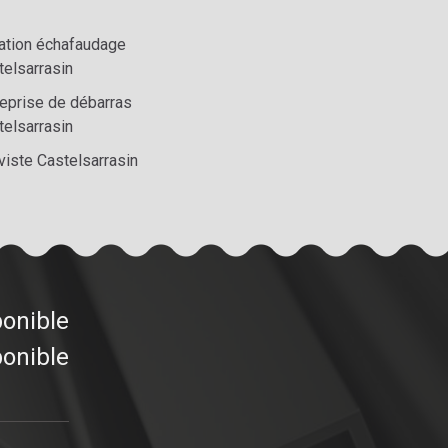
ation échafaudage
telsarrasin
reprise de débarras
telsarrasin
viste Castelsarrasin
ponible
ponible