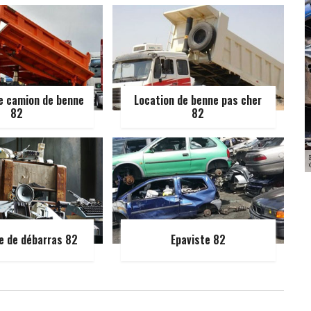
e camion de benne
Location de benne pas cher
82
82
e de débarras 82
Epaviste 82