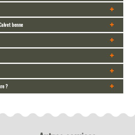
 Calvet benne
ure ?