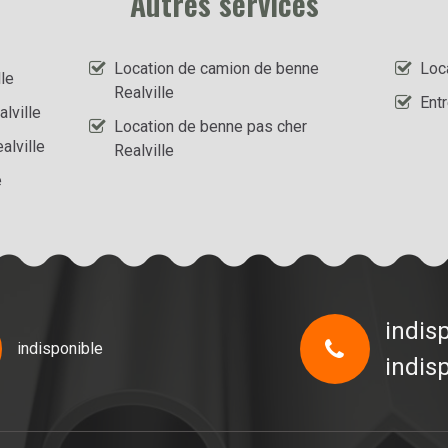
Autres services
Location de camion de benne
Loc
le
Realville
Entr
lville
Location de benne pas cher
alville
Realville
e
indis
indisponible
indis