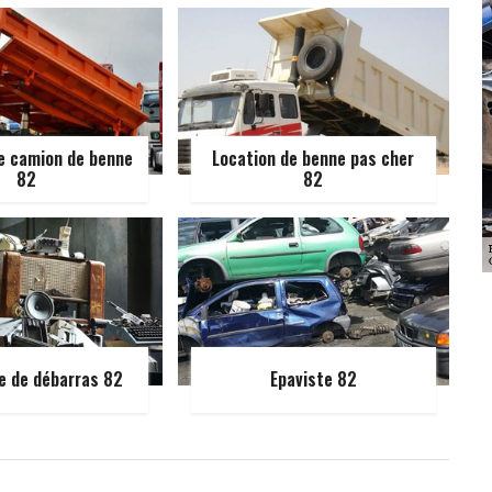
e camion de benne
Location de benne pas cher
82
82
e de débarras 82
Epaviste 82