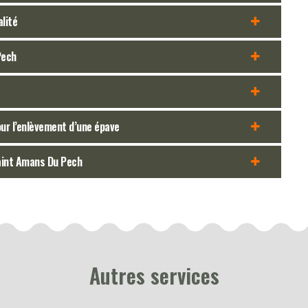
alité
Pech
our l’enlèvement d’une épave
Saint Amans Du Pech
Autres services