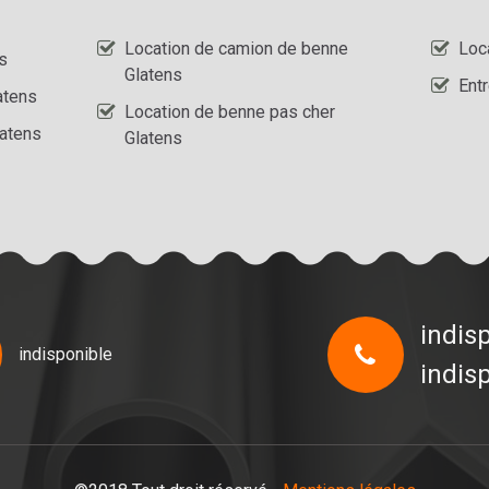
Location de camion de benne
Loc
s
Glatens
Ent
atens
Location de benne pas cher
latens
Glatens
indis
indisponible
indis