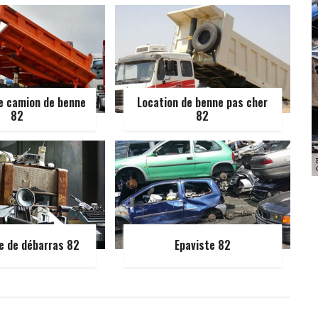
e camion de benne
Location de benne pas cher
82
82
e de débarras 82
Epaviste 82