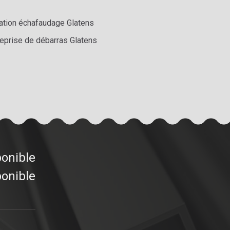
ation échafaudage Glatens
reprise de débarras Glatens
ponible
ponible