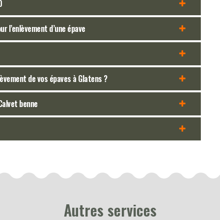
0
our l’enlèvement d’une épave
lèvement de vos épaves à Glatens ?
 Calvet benne
Autres services