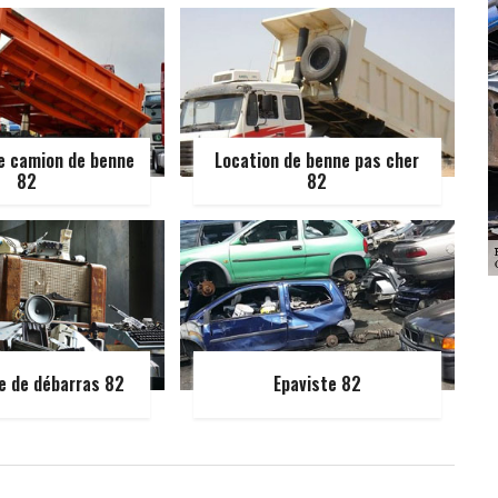
e camion de benne
Location de benne pas cher
82
82
e de débarras 82
Epaviste 82