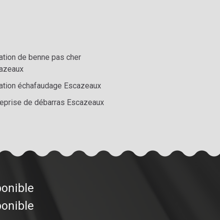
ation de benne pas cher
azeaux
ation échafaudage Escazeaux
reprise de débarras Escazeaux
ponible
ponible