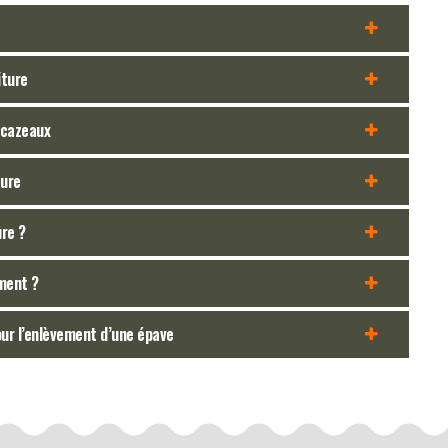
iture
scazeaux
ture
ure ?
ement ?
our l’enlèvement d’une épave