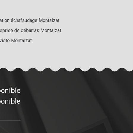
ation échafaudage Montalzat
reprise de débarras Montalzat
viste Montalzat
ponible
ponible