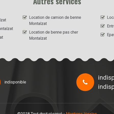
Autres services
Location de camion de benne
Loc
lzat
Montalzat
Ent
ntalzat
Location de benne pas cher
Epa
at
Montalzat
indis
indisponible
indis
©2018 Tout droit réservé -
Mentions légales