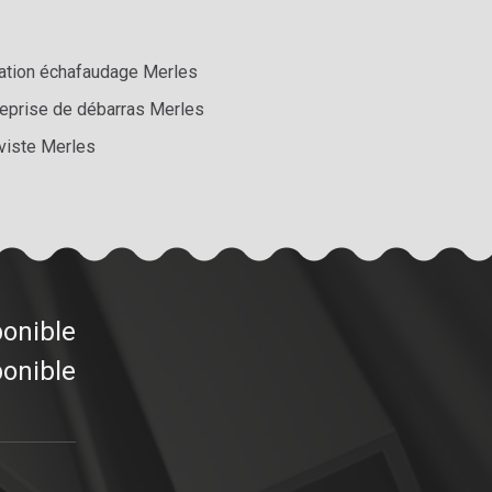
ation échafaudage Merles
reprise de débarras Merles
viste Merles
ponible
ponible