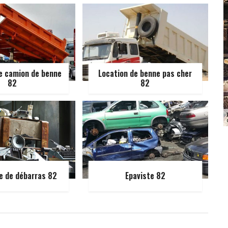
e camion de benne
Location de benne pas cher
82
82
e de débarras 82
Epaviste 82