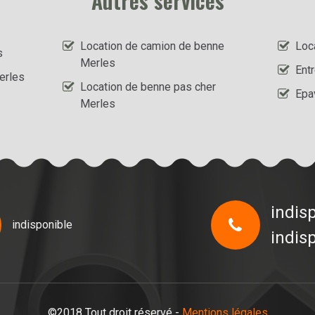
Autres services
Location de camion de benne
Loc
s
Merles
Ent
erles
Location de benne pas cher
Epa
Merles
indis
indisponible
indis
©2018 Tout droit réservé -
Mentions légales