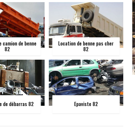
e camion de benne
Location de benne pas cher
82
82
e de débarras 82
Epaviste 82