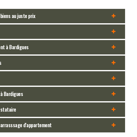
iens au juste prix
ent à Bardigues
s
 à Bardigues
estataire
barrasssage d'appartement